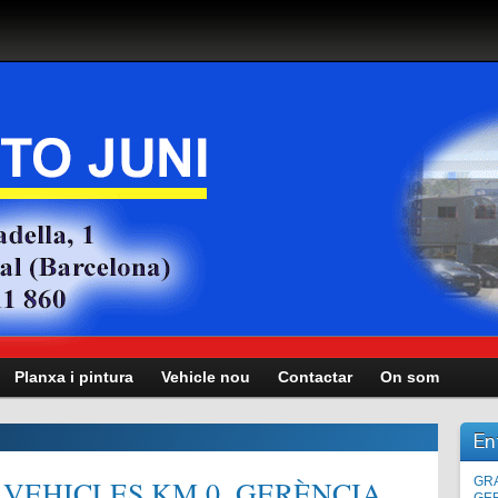
Planxa i pintura
Vehicle nou
Contactar
On som
En
VEHICLES KM.0, GERÈNCIA,
Man
GRA