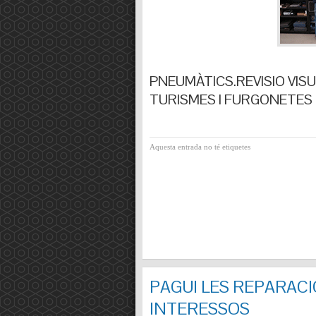
PNEUMÀTICS.REVISIO VISUA
TURISMES I FURGONETES F
Aquesta entrada no té etiquetes
PAGUI LES REPARACI
INTERESSOS