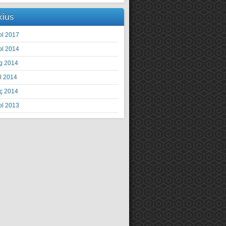
xius
ol 2017
ol 2014
g 2014
il 2014
ç 2014
ol 2013