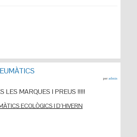
NEUMÀTICS
per
admin
 LES MARQUES I PREUS !!!!!
ÀTICS ECOLÒGICS I D´HIVERN