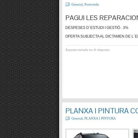
General
,
Postvenda
PAGUI LES REPARACIO
DESPESES D´ESTUDI I GESTIÓ . 3%
OFERTA SUBJECTA AL DICTAMEN DE L´E
Aquesta entrada no té etiquetes
PLANXA I PINTURA 
General
,
PLANXA I PINTURA