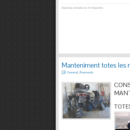
Aquesta entrada no té etiquetes
Manteniment totes les 
General
,
Postvenda
CONS
MANT
TOTES