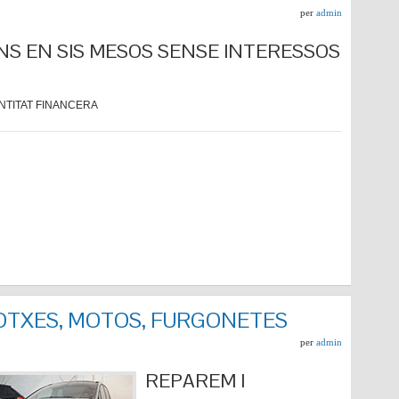
per
admin
NS EN SIS MESOS SENSE INTERESSOS
NTITAT FINANCERA
COTXES, MOTOS, FURGONETES
per
admin
REPARE
M I