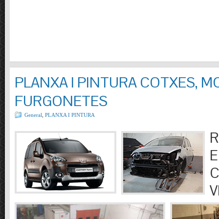
PLANXA I PINTURA COTXES, M
FURGONETES
General
,
PLANXA I PINTURA
R
E
C
V