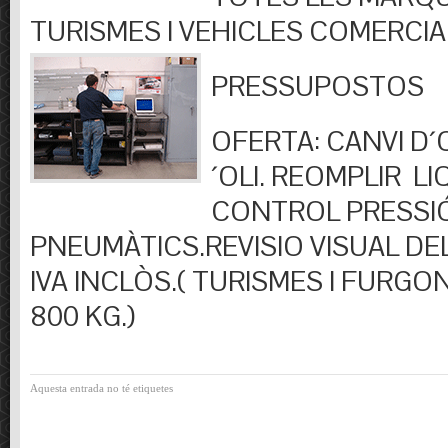
TURISMES I VEHICLES COMERCIA
PRESSUPOSTOS
OFERTA: CANVI D´OL
´OLI. REOMPLIR LIQ
CONTROL PRESSI
PNEUMÀTICS.REVISIO VISUAL DEL
IVA INCLÒS.( TURISMES I FURGO
800 KG.)
Aquesta entrada no té etiquetes