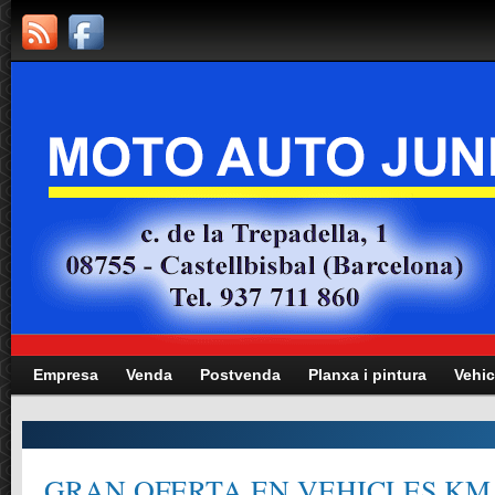
Empresa
Venda
Postvenda
Planxa i pintura
Vehic
GRAN OFERTA EN VEHICLES KM.