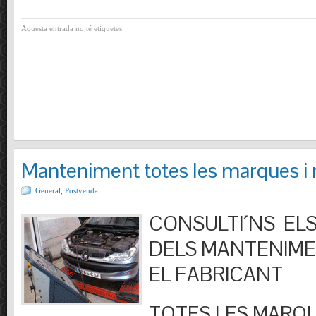
Aquesta entrada no té etiquetes
Manteniment totes les marques i
General
,
Postvenda
CONSULTI´NS ELS
DELS MANTENIM
EL FABRICANT
TOTES LES MARQU