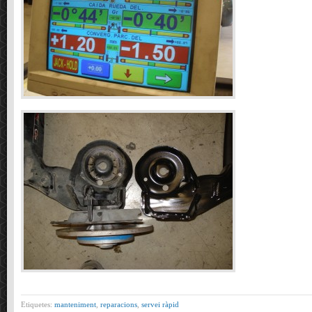
Etiquetes:
manteniment
,
reparacions
,
servei ràpid