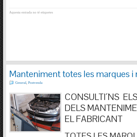
Aquesta entrada no té etiquetes
Manteniment totes les marques i
General
,
Postvenda
CONSULTI´NS ELS
DELS MANTENIM
EL FABRICANT
TOTES LES MARQU