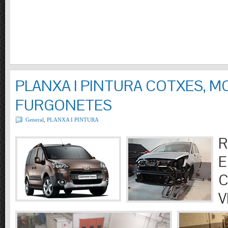
PLANXA I PINTURA COTXES, M
FURGONETES
General
,
PLANXA I PINTURA
R
E
C
V