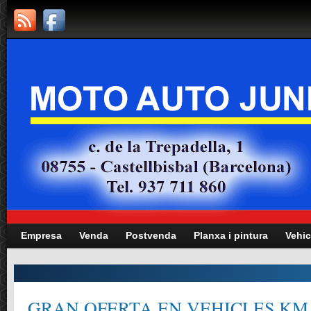
Empresa
Venda
Postvenda
Planxa i pintura
Vehic
GRAN OFERTA EN VEHICLES KM.