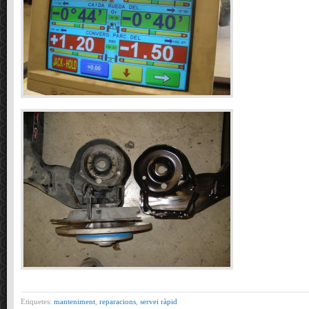
Etiquetes:
manteniment
,
reparacions
,
servei ràpid