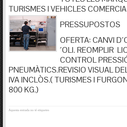
TURISMES I VEHICLES COMERCIA
PRESSUPOSTOS
OFERTA: CANVI D´OL
´OLI. REOMPLIR LIQ
CONTROL PRESSI
PNEUMÀTICS.REVISIO VISUAL DEL
IVA INCLÒS.( TURISMES I FURGO
800 KG.)
Aquesta entrada no té etiquetes