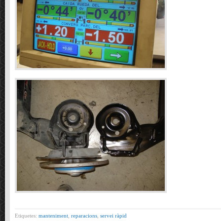
Etiquetes:
manteniment
,
reparacions
,
servei ràpid