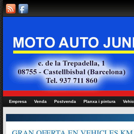
Empresa
Venda
Postvenda
Planxa i pintura
Vehic
GRAN OFERTA EN VEHICLES KM.