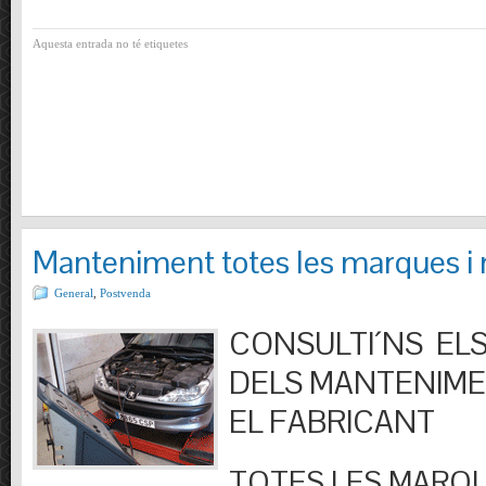
Aquesta entrada no té etiquetes
Manteniment totes les marques i
General
,
Postvenda
CONSULTI´NS ELS
DELS MANTENIM
EL FABRICANT
TOTES LES MARQU