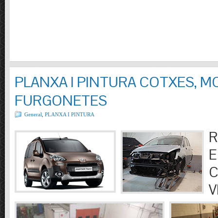
PLANXA I PINTURA COTXES, M
FURGONETES
General
,
PLANXA I PINTURA
R
E
C
V