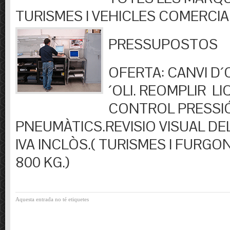
TURISMES I VEHICLES COMERCIA
PRESSUPOSTOS
OFERTA: CANVI D´OL
´OLI. REOMPLIR LIQ
CONTROL PRESSI
PNEUMÀTICS.REVISIO VISUAL DEL
IVA INCLÒS.( TURISMES I FURGO
800 KG.)
Aquesta entrada no té etiquetes