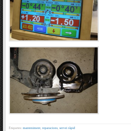
Etiquetes:
manteniment
,
reparacions
,
servei ràpid