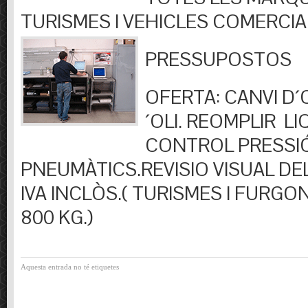
TURISMES I VEHICLES COMERCIA
PRESSUPOSTOS
OFERTA: CANVI D´OL
´OLI. REOMPLIR LIQ
CONTROL PRESSI
PNEUMÀTICS.REVISIO VISUAL DEL
IVA INCLÒS.( TURISMES I FURGO
800 KG.)
Aquesta entrada no té etiquetes