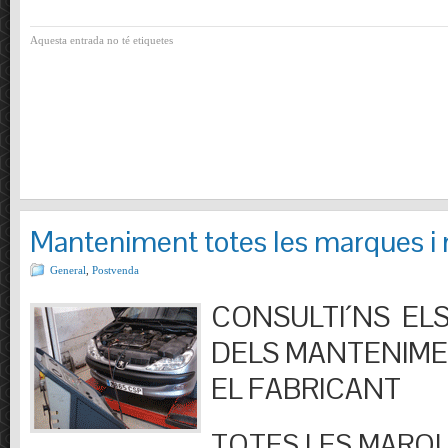
Aquesta entrada no té etiquetes
Manteniment totes les marques i
General
,
Postvenda
CONSULTI´NS ELS
DELS MANTENIM
EL FABRICANT
TOTES LES MARQU