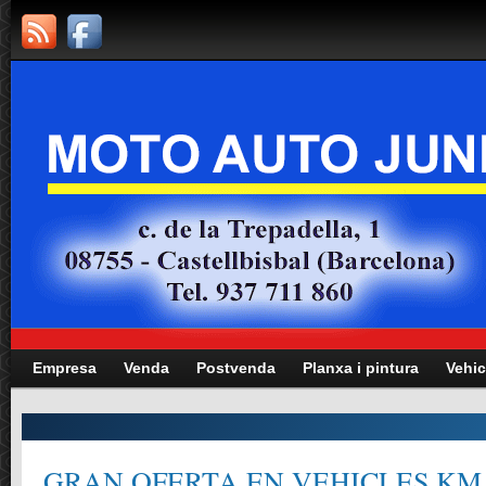
Empresa
Venda
Postvenda
Planxa i pintura
Vehic
GRAN OFERTA EN VEHICLES KM.