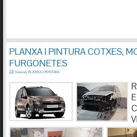
PLANXA I PINTURA COTXES, M
FURGONETES
General
,
PLANXA I PINTURA
R
E
C
V