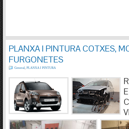
PLANXA I PINTURA COTXES, M
FURGONETES
General
,
PLANXA I PINTURA
R
E
C
V