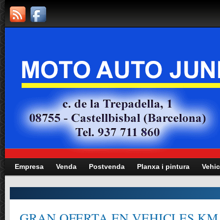
Empresa
Venda
Postvenda
Planxa i pintura
Vehic
GRAN OFERTA EN VEHICLES KM.