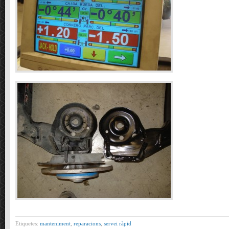
Etiquetes:
manteniment
,
reparacions
,
servei ràpid