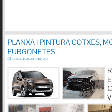
PLANXA I PINTURA COTXES, M
FURGONETES
General
,
PLANXA I PINTURA
R
E
C
V