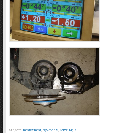
Etiquetes:
manteniment
,
reparacions
,
servei ràpid