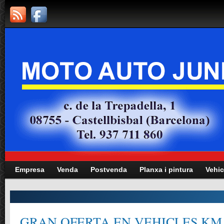
Empresa
Venda
Postvenda
Planxa i pintura
Vehic
GRAN OFERTA EN VEHICLES KM.