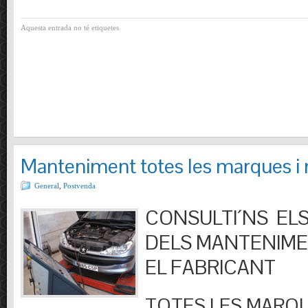
Aquesta entrada no té etiquetes
Manteniment totes les marques i
General
,
Postvenda
CONSULTI´NS ELS
DELS MANTENIM
EL FABRICANT
TOTES LES MARQU