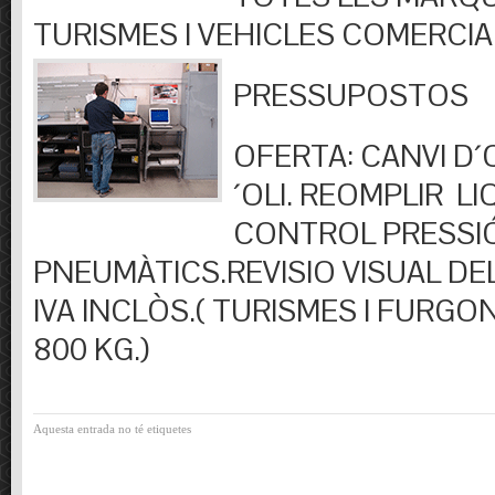
TURISMES I VEHICLES COMERCIA
PRESSUPOSTOS
OFERTA: CANVI D´OL
´OLI. REOMPLIR LIQ
CONTROL PRESSI
PNEUMÀTICS.REVISIO VISUAL DEL
IVA INCLÒS.( TURISMES I FURGO
800 KG.)
Aquesta entrada no té etiquetes