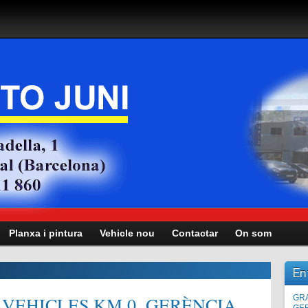
Planxa i pintura
Vehicle nou
Contactar
On som
En
VEHICLES KM.0, GERÈNCIA,
Man
GRA