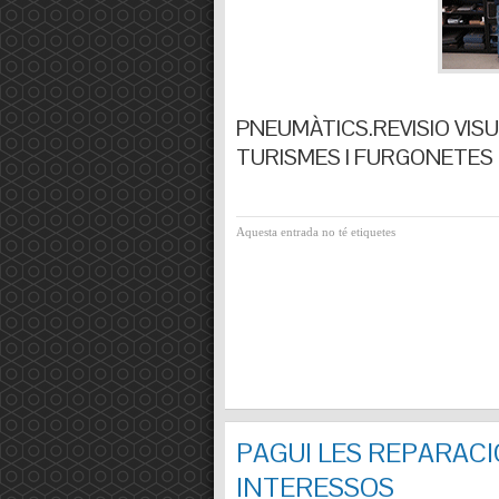
PNEUMÀTICS.REVISIO VISUA
TURISMES I FURGONETES F
Aquesta entrada no té etiquetes
PAGUI LES REPARACI
INTERESSOS