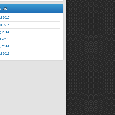
xius
ol 2017
ol 2014
g 2014
il 2014
ç 2014
ol 2013