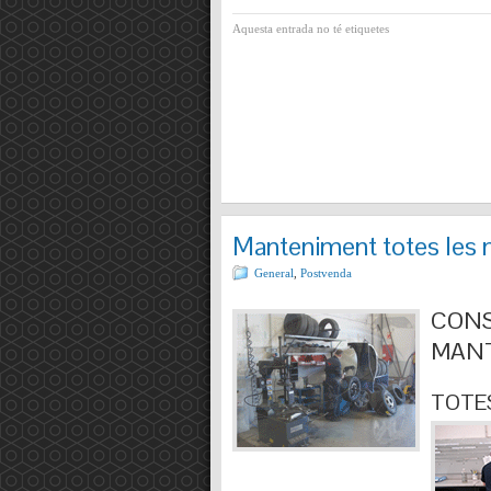
Aquesta entrada no té etiquetes
Manteniment totes les 
General
,
Postvenda
CONS
MANT
TOTES