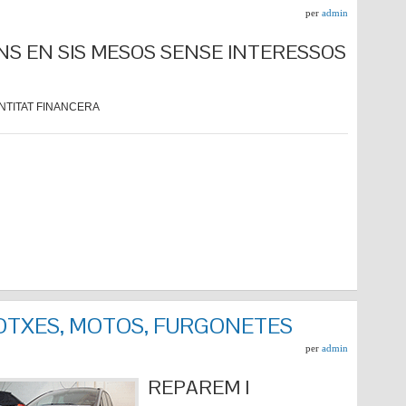
per
admin
NS EN SIS MESOS SENSE INTERESSOS
NTITAT FINANCERA
COTXES, MOTOS, FURGONETES
per
admin
REPARE
M I