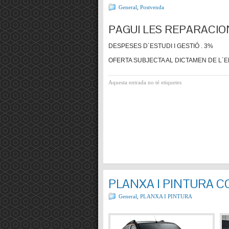
General
,
Postvenda
PAGUI LES REPARACIO
DESPESES D´ESTUDI I GESTIÓ . 3%
OFERTA SUBJECTA AL DICTAMEN DE L´E
Aquesta entrada no té etiquetes
PLANXA I PINTURA 
General
,
PLANXA I PINTURA