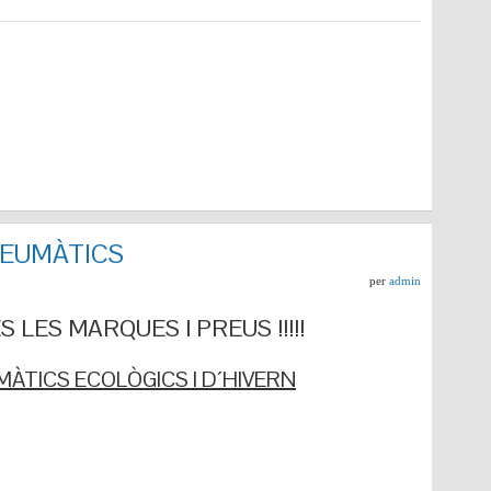
NEUMÀTICS
per
admin
 LES MARQUES I PREUS !!!!!
ÀTICS ECOLÒGICS I D´HIVERN